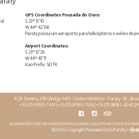
araty
GPS Coordinates Pousada do Ouro:
sil
S 23° 13’ 10
W 44° 42’ 68
Paraty possui um aeroporto para helicópteros e aviões de p
Airport Coordinates:
S 23° 13’ 26
W 44° 43’ 11
Icao Prefix : SDTK
R. Dr. Pereira, 298 (Antigo 145) - Centro Histórico - Paraty - RJ – Br
+55 (11) 91935-7441 | +55 (11) 91935-7330 | +55 (11) 98161-4040 |
W
ACOMODAÇÕES |
DESCUBRA MAIS |
EVENTOS |
FILOSOFIA |
ARQUITETURA |
DÚVIDAS |
CONTA
©2026 Copyright Pousada Ouro Paraty •