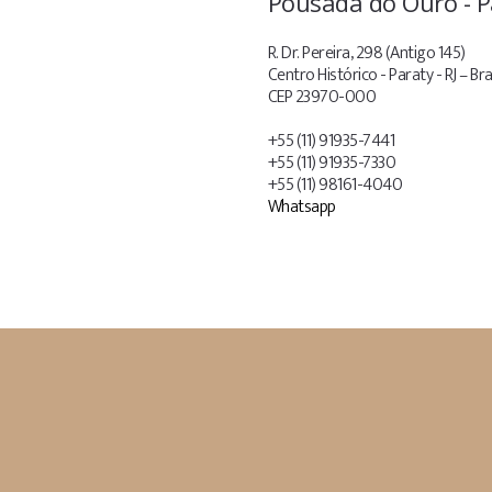
Pousada do Ouro - P
R. Dr. Pereira, 298 (Antigo 145)
Centro Histórico - Paraty - RJ – Bra
CEP 23970-000
+55 (11) 91935-7441
+55 (11) 91935-7330
+55 (11) 98161-4040
Whatsapp