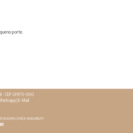
equeno porte.
asil - CEP 23970-000
hatsapp
|
E-Mail
TO & MAPA |
CHECK AVAILABILITY